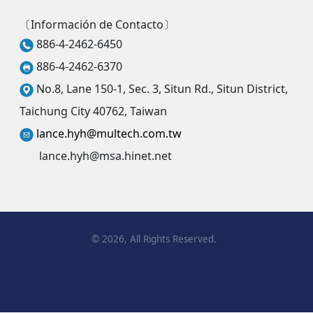
〔Información de Contacto〕
886-4-2462-6450
886-4-2462-6370
No.8, Lane 150-1, Sec. 3, Situn Rd., Situn District,
Taichung City 40762, Taiwan
lance.hyh@multech.com.tw
lance.hyh@msa.hinet.net
©
2026
, All Rights Reserved.