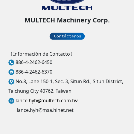
MULTECH Machinery Corp.
〔Información de Contacto〕
886-4-2462-6450
886-4-2462-6370
No.8, Lane 150-1, Sec. 3, Situn Rd., Situn District,
Taichung City 40762, Taiwan
lance.hyh@multech.com.tw
lance.hyh@msa.hinet.net