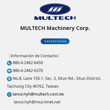
MULTECH Machinery Corp.
〔Información de Contacto〕
886-4-2462-6450
886-4-2462-6370
No.8, Lane 150-1, Sec. 3, Situn Rd., Situn District,
Taichung City 40762, Taiwan
lance.hyh@multech.com.tw
lance.hyh@msa.hinet.net