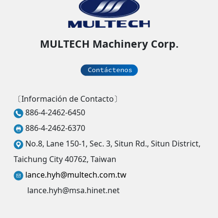
MULTECH Machinery Corp.
〔Información de Contacto〕
886-4-2462-6450
886-4-2462-6370
No.8, Lane 150-1, Sec. 3, Situn Rd., Situn District,
Taichung City 40762, Taiwan
lance.hyh@multech.com.tw
lance.hyh@msa.hinet.net