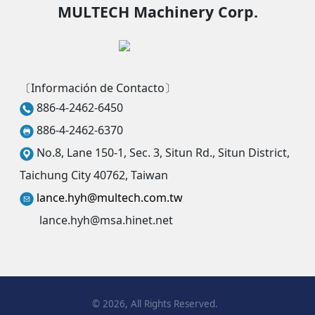
MULTECH Machinery Corp.
〔Información de Contacto〕
886-4-2462-6450
886-4-2462-6370
No.8, Lane 150-1, Sec. 3, Situn Rd., Situn District,
Taichung City 40762, Taiwan
lance.hyh@multech.com.tw
lance.hyh@msa.hinet.net
©
2026
, All Rights Reserved.