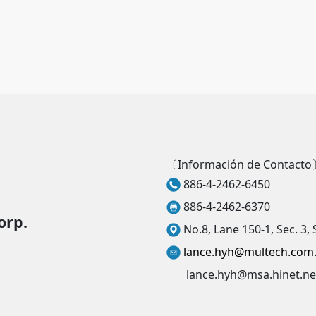
〔Información de Contact
886-4-2462-6450
886-4-2462-6370
orp.
No.8, Lane 150-1, Sec. 3, 
lance.hyh@multech.com
lance.hyh@msa.hinet.ne