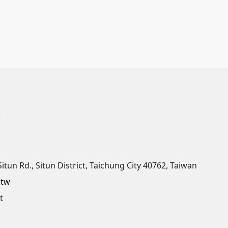
o〕
Situn Rd., Situn District, Taichung City 40762, Taiwan
.tw
t