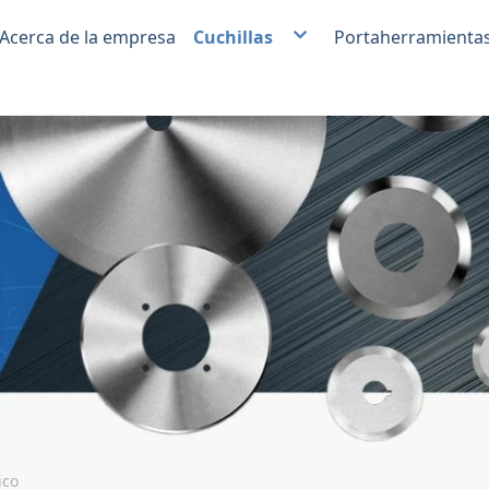
Acerca de la empresa
Cuchillas
Portaherramienta
Cuchilla para corte de película plá
Soporte de cuchi
lámina metálica
de corte
Cuchillas de carburo de tungsten
Productos auxili
corte
Cuchillas para la industria del pap
Cuchillas para la industria del em
Cuchillas para la industria del plás
Cuchillas para la industria aliment
ico