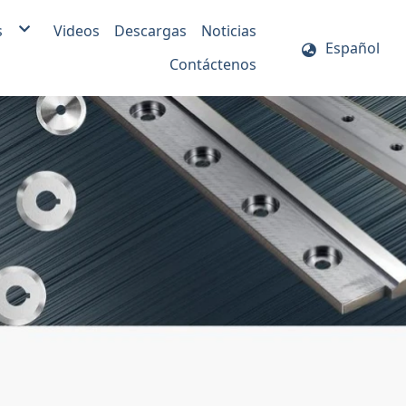
s
Videos
Descargas
Noticias
Español
stica y
lla neumática de presión
Contáctenos
o para
ares
el
balaje
tico
aria